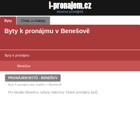
i-pronajem.cz
inzerce pronájmů
Byty
Chaty a chalupy
Byty k pronájmu v Benešově
Byty k pronájmu
Benešov
PRONÁJEM BYTŮ - BENEŠOV
Byty k pronájmu bez realitky v Benešově.
Pro lokalitu Benešov nebyly nalezeny žádné pronájmy bytů.