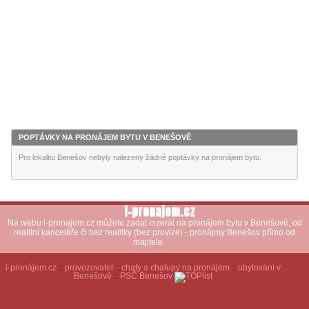
POPTÁVKY NA PRONÁJEM BYTU V BENEŠOVĚ
Pro lokalitu Benešov nebyly nalezeny žádné poptávky na pronájem bytu.
i-pronajem.cz
Na webu i-pronajem.cz můžete zadat inzerát na pronájem bytu v Benešově, od
realitní kanceláře či bez realitky (bez provize) - pronájmy Benešov přímo od
majitele.
i-pronájem.cz
::
provozovatel
::
chaty a chalupy na pronájem
::
ubytování v
Benešově
::
PSČ Benešov